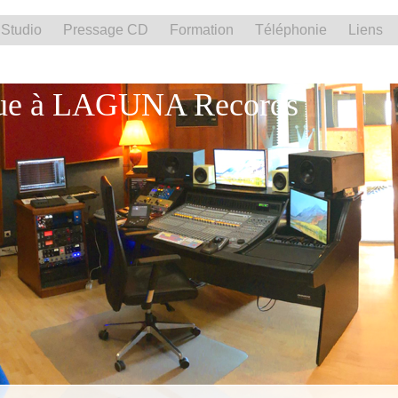
Studio
Pressage CD
Formation
Téléphonie
Liens
ue à LAGUNA Records